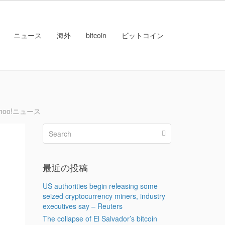
ニュース
海外
bitcoin
ビットコイン
oo!ニュース
の
最近の投稿
US authorities begin releasing some
seized cryptocurrency miners, industry
executives say – Reuters
The collapse of El Salvador’s bitcoin