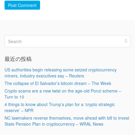
Post Comment
最近の投稿
US authorities begin releasing some seized cryptocurrency
miners, industry executives say – Reuters
The collapse of El Salvador’s bitcoin dream – The Week
Crypto scams are a new twist on the age-old Ponzi scheme –
Turn to 10
4 things to know about Trump’s plan for a ‘crypto strategic
reserve’ – NPR
NC lawmakers reverse themselves, move ahead with bill to invest
State Pension Plan in cryptocurrency – WRAL News