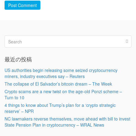
Post Comment
最近の投稿
US authorities begin releasing some seized cryptocurrency
miners, industry executives say – Reuters
The collapse of El Salvador’s bitcoin dream – The Week
Crypto scams are a new twist on the age-old Ponzi scheme –
Turn to 10
4 things to know about Trump’s plan for a ‘crypto strategic
reserve’ – NPR
NC lawmakers reverse themselves, move ahead with bill to invest
State Pension Plan in cryptocurrency – WRAL News