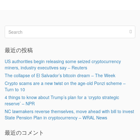
最近の投稿
US authorities begin releasing some seized cryptocurrency
miners, industry executives say – Reuters
The collapse of El Salvador’s bitcoin dream – The Week
Crypto scams are a new twist on the age-old Ponzi scheme –
Turn to 10
4 things to know about Trump’s plan for a ‘crypto strategic
reserve’ – NPR
NC lawmakers reverse themselves, move ahead with bill to invest
State Pension Plan in cryptocurrency – WRAL News
最近のコメント