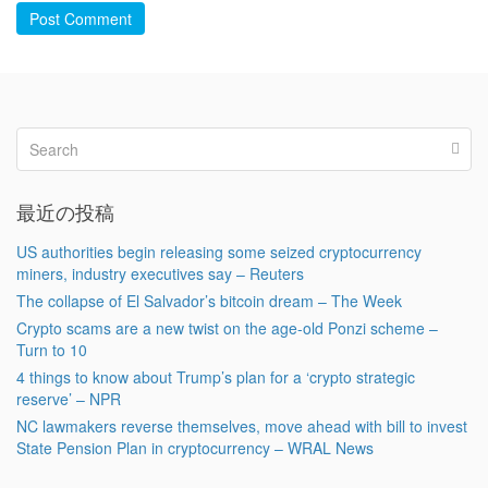
Post Comment
最近の投稿
US authorities begin releasing some seized cryptocurrency
miners, industry executives say – Reuters
The collapse of El Salvador’s bitcoin dream – The Week
Crypto scams are a new twist on the age-old Ponzi scheme –
Turn to 10
4 things to know about Trump’s plan for a ‘crypto strategic
reserve’ – NPR
NC lawmakers reverse themselves, move ahead with bill to invest
State Pension Plan in cryptocurrency – WRAL News