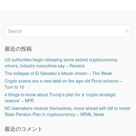
最近の投稿
US authorities begin releasing some seized cryptocurrency
miners, industry executives say – Reuters
The collapse of El Salvador’s bitcoin dream – The Week
Crypto scams are a new twist on the age-old Ponzi scheme –
Turn to 10
4 things to know about Trump’s plan for a ‘crypto strategic
reserve’ – NPR
NC lawmakers reverse themselves, move ahead with bill to invest
State Pension Plan in cryptocurrency – WRAL News
最近のコメント