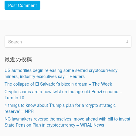
Post Comment
最近の投稿
US authorities begin releasing some seized cryptocurrency
miners, industry executives say – Reuters
The collapse of El Salvador’s bitcoin dream – The Week
Crypto scams are a new twist on the age-old Ponzi scheme –
Turn to 10
4 things to know about Trump’s plan for a ‘crypto strategic
reserve’ – NPR
NC lawmakers reverse themselves, move ahead with bill to invest
State Pension Plan in cryptocurrency – WRAL News