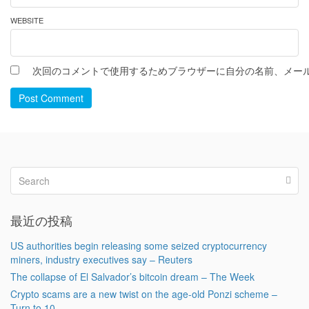
WEBSITE
次回のコメントで使用するためブラウザーに自分の名前、メー
Post Comment
最近の投稿
US authorities begin releasing some seized cryptocurrency
miners, industry executives say – Reuters
The collapse of El Salvador’s bitcoin dream – The Week
Crypto scams are a new twist on the age-old Ponzi scheme –
Turn to 10