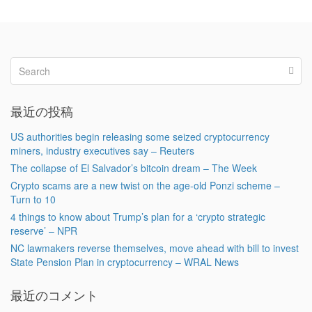
最近の投稿
US authorities begin releasing some seized cryptocurrency
miners, industry executives say – Reuters
The collapse of El Salvador’s bitcoin dream – The Week
Crypto scams are a new twist on the age-old Ponzi scheme –
Turn to 10
4 things to know about Trump’s plan for a ‘crypto strategic
reserve’ – NPR
NC lawmakers reverse themselves, move ahead with bill to invest
State Pension Plan in cryptocurrency – WRAL News
最近のコメント