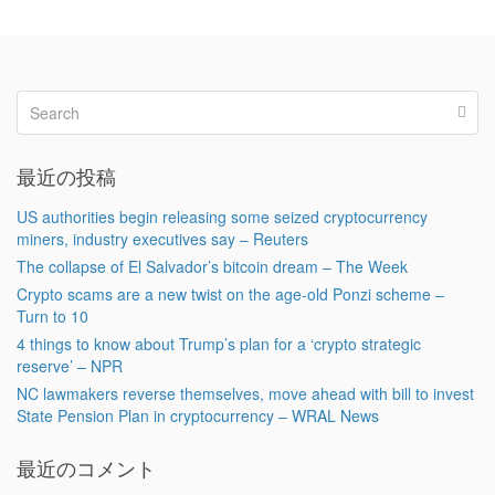
最近の投稿
US authorities begin releasing some seized cryptocurrency
miners, industry executives say – Reuters
The collapse of El Salvador’s bitcoin dream – The Week
Crypto scams are a new twist on the age-old Ponzi scheme –
Turn to 10
4 things to know about Trump’s plan for a ‘crypto strategic
reserve’ – NPR
NC lawmakers reverse themselves, move ahead with bill to invest
State Pension Plan in cryptocurrency – WRAL News
最近のコメント