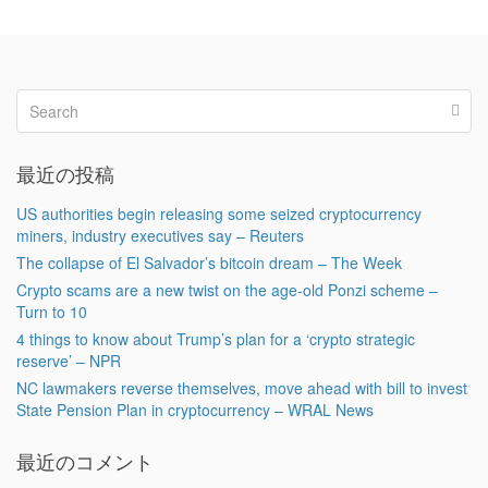
最近の投稿
US authorities begin releasing some seized cryptocurrency
miners, industry executives say – Reuters
The collapse of El Salvador’s bitcoin dream – The Week
Crypto scams are a new twist on the age-old Ponzi scheme –
Turn to 10
4 things to know about Trump’s plan for a ‘crypto strategic
reserve’ – NPR
NC lawmakers reverse themselves, move ahead with bill to invest
State Pension Plan in cryptocurrency – WRAL News
最近のコメント