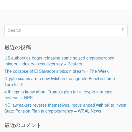
最近の投稿
US authorities begin releasing some seized cryptocurrency
miners, industry executives say – Reuters
The collapse of El Salvador’s bitcoin dream – The Week
Crypto scams are a new twist on the age-old Ponzi scheme –
Turn to 10
4 things to know about Trump’s plan for a ‘crypto strategic
reserve’ – NPR
NC lawmakers reverse themselves, move ahead with bill to invest
State Pension Plan in cryptocurrency – WRAL News
最近のコメント