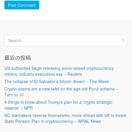
Post Comment
最近の投稿
US authorities begin releasing some seized cryptocurrency
miners, industry executives say – Reuters
The collapse of El Salvador’s bitcoin dream – The Week
Crypto scams are a new twist on the age-old Ponzi scheme –
Turn to 10
4 things to know about Trump’s plan for a ‘crypto strategic
reserve’ – NPR
NC lawmakers reverse themselves, move ahead with bill to invest
State Pension Plan in cryptocurrency – WRAL News