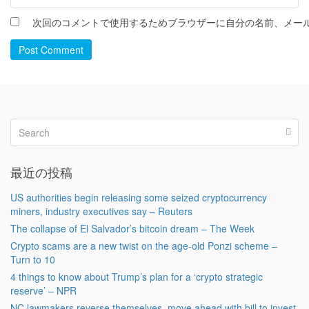
次回のコメントで使用するためブラウザーに自分の名前、メー
Post Comment
最近の投稿
US authorities begin releasing some seized cryptocurrency
miners, industry executives say – Reuters
The collapse of El Salvador’s bitcoin dream – The Week
Crypto scams are a new twist on the age-old Ponzi scheme –
Turn to 10
4 things to know about Trump’s plan for a ‘crypto strategic
reserve’ – NPR
NC lawmakers reverse themselves, move ahead with bill to invest