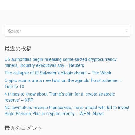
最近の投稿
US authorities begin releasing some seized cryptocurrency
miners, industry executives say – Reuters
The collapse of El Salvador’s bitcoin dream – The Week
Crypto scams are a new twist on the age-old Ponzi scheme –
Turn to 10
4 things to know about Trump’s plan for a ‘crypto strategic
reserve’ – NPR
NC lawmakers reverse themselves, move ahead with bill to invest
State Pension Plan in cryptocurrency – WRAL News
最近のコメント