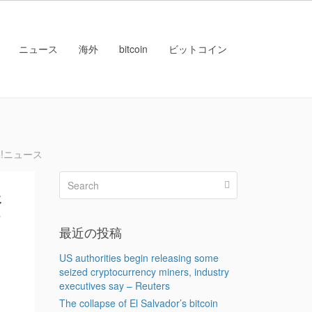
ニュース
海外
bitcoin
ビットコイン
o!ニュース
資
）
最近の投稿
US authorities begin releasing some
seized cryptocurrency miners, industry
executives say – Reuters
The collapse of El Salvador’s bitcoin