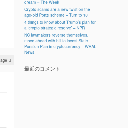
dream – The Week
Crypto scams are a new twist on the
age-old Ponzi scheme – Turn to 10
4 things to know about Trump’s plan for
a ‘crypto strategic reserve’ – NPR
NC lawmakers reverse themselves,
move ahead with bill to invest State
Pension Plan in cryptocurrency – WRAL
News
Page
最近のコメント