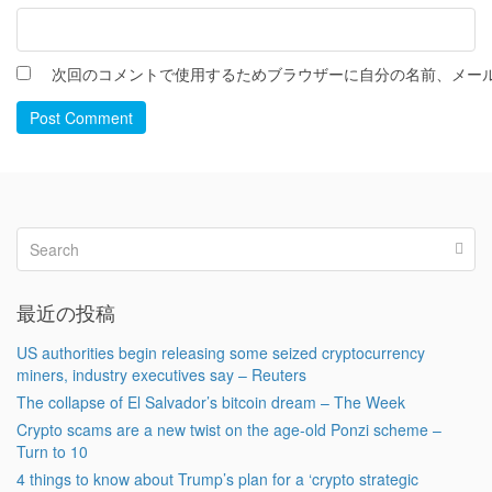
次回のコメントで使用するためブラウザーに自分の名前、メー
Post Comment
最近の投稿
US authorities begin releasing some seized cryptocurrency
miners, industry executives say – Reuters
The collapse of El Salvador’s bitcoin dream – The Week
Crypto scams are a new twist on the age-old Ponzi scheme –
Turn to 10
4 things to know about Trump’s plan for a ‘crypto strategic