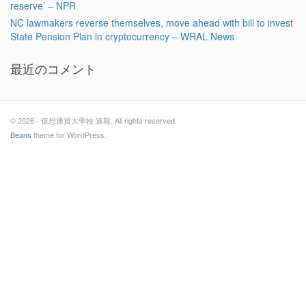
reserve’ – NPR
NC lawmakers reverse themselves, move ahead with bill to invest
State Pension Plan in cryptocurrency – WRAL News
最近のコメント
© 2026 - 仮想通貨大學校 速報. All rights reserved.
Beans
theme for WordPress.