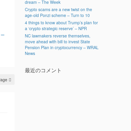
dream – The Week
Crypto scams are a new twist on the
age-old Ponzi scheme – Turn to 10
4 things to know about Trump’s plan for
a ‘crypto strategic reserve’ – NPR
ュー
NC lawmakers reverse themselves,
move ahead with bill to invest State
Pension Plan in cryptocurrency – WRAL
News
最近のコメント
Page