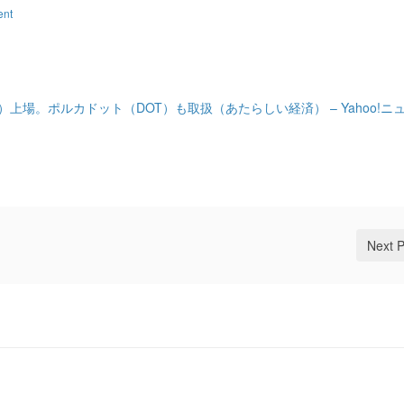
ent
K）上場。ポルカドット（DOT）も取扱（あたらしい経済） – Yahoo!ニ
Next 