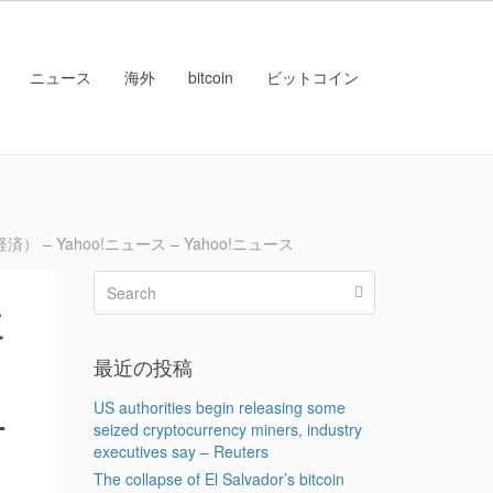
ニュース
海外
bitcoin
ビットコイン
Yahoo!ニュース – Yahoo!ニュース
に
最近の投稿
ニ
US authorities begin releasing some
seized cryptocurrency miners, industry
executives say – Reuters
The collapse of El Salvador’s bitcoin