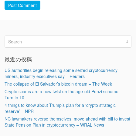
Post Comment
最近の投稿
US authorities begin releasing some seized cryptocurrency
miners, industry executives say – Reuters
The collapse of El Salvador’s bitcoin dream – The Week
Crypto scams are a new twist on the age-old Ponzi scheme –
Turn to 10
4 things to know about Trump’s plan for a ‘crypto strategic
reserve’ – NPR
NC lawmakers reverse themselves, move ahead with bill to invest
State Pension Plan in cryptocurrency – WRAL News