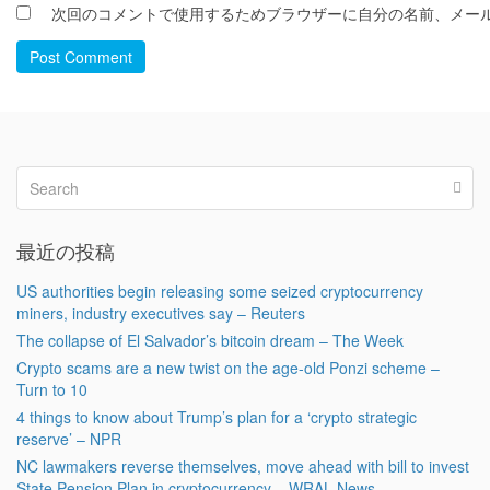
次回のコメントで使用するためブラウザーに自分の名前、メー
Post Comment
最近の投稿
US authorities begin releasing some seized cryptocurrency
miners, industry executives say – Reuters
The collapse of El Salvador’s bitcoin dream – The Week
Crypto scams are a new twist on the age-old Ponzi scheme –
Turn to 10
4 things to know about Trump’s plan for a ‘crypto strategic
reserve’ – NPR
NC lawmakers reverse themselves, move ahead with bill to invest
State Pension Plan in cryptocurrency – WRAL News