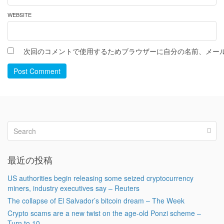
WEBSITE
次回のコメントで使用するためブラウザーに自分の名前、メー
Post Comment
最近の投稿
US authorities begin releasing some seized cryptocurrency
miners, industry executives say – Reuters
The collapse of El Salvador’s bitcoin dream – The Week
Crypto scams are a new twist on the age-old Ponzi scheme –
Turn to 10