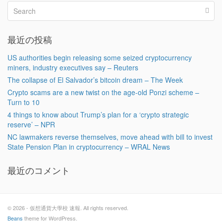
最近の投稿
US authorities begin releasing some seized cryptocurrency
miners, industry executives say – Reuters
The collapse of El Salvador’s bitcoin dream – The Week
Crypto scams are a new twist on the age-old Ponzi scheme –
Turn to 10
4 things to know about Trump’s plan for a ‘crypto strategic
reserve’ – NPR
NC lawmakers reverse themselves, move ahead with bill to invest
State Pension Plan in cryptocurrency – WRAL News
最近のコメント
© 2026 - 仮想通貨大學校 速報. All rights reserved.
Beans
theme for WordPress.