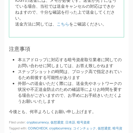
IOSTの送金には、メモが必要です。送金が完了になっ
ている場合、当社では送金キャンセルの対応はできか
ねますので、十分な確認を行った上で送金してくださ
い。
送金方法に関しては、
こちら
をご確認ください。
注意事項
本エアドロップに対応する暗号資産取引業者に関しての
お問い合わせに関しましては、お答え致しかねます
スナップショットの時間は、ブロック高で指定されてい
るため前後する可能性があります
外部への送金いただく際には、送金先やネットワークの
状況や不正送金防止のための確認等によりお時間を要す
る場合がございますので、お早めにお手続きいただくよ
うお願いいたします
今後とも、何卒よろしくお願い申し上げます。
Filed under:
cryptocurrency
,
仮想通貨
,
日本語
,
暗号資産
Tagged with:
COINCHECK
,
cryptocurrency
,
コインチェック
,
仮想通貨
,
暗号資