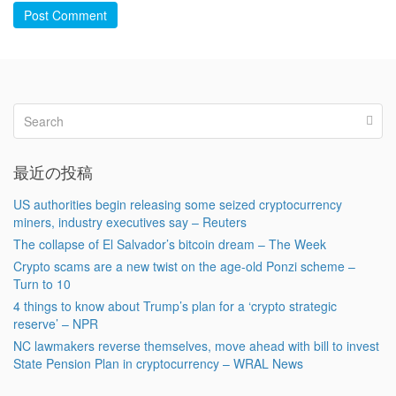
Post Comment
最近の投稿
US authorities begin releasing some seized cryptocurrency
miners, industry executives say – Reuters
The collapse of El Salvador’s bitcoin dream – The Week
Crypto scams are a new twist on the age-old Ponzi scheme –
Turn to 10
4 things to know about Trump’s plan for a ‘crypto strategic
reserve’ – NPR
NC lawmakers reverse themselves, move ahead with bill to invest
State Pension Plan in cryptocurrency – WRAL News