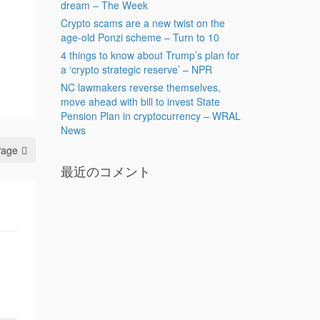
dream – The Week
Crypto scams are a new twist on the
age-old Ponzi scheme – Turn to 10
4 things to know about Trump’s plan for
a ‘crypto strategic reserve’ – NPR
NC lawmakers reverse themselves,
move ahead with bill to invest State
Pension Plan in cryptocurrency – WRAL
News
Page
最近のコメント