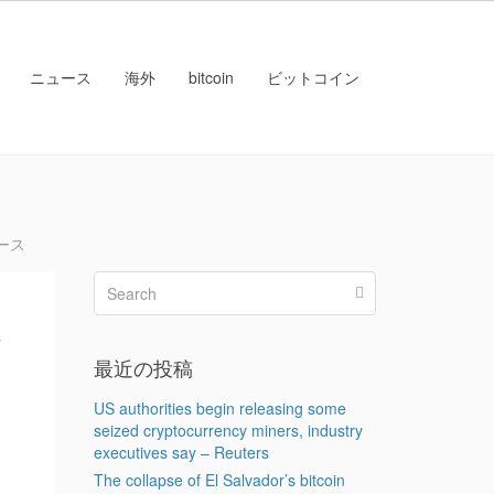
ニュース
海外
bitcoin
ビットコイン
ース
以
最近の投稿
US authorities begin releasing some
seized cryptocurrency miners, industry
executives say – Reuters
The collapse of El Salvador’s bitcoin