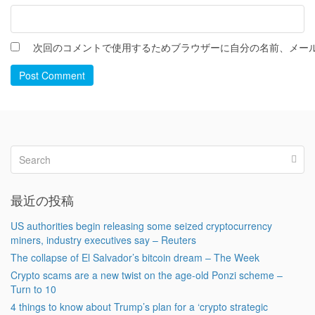
次回のコメントで使用するためブラウザーに自分の名前、メー
Post Comment
最近の投稿
US authorities begin releasing some seized cryptocurrency
miners, industry executives say – Reuters
The collapse of El Salvador’s bitcoin dream – The Week
Crypto scams are a new twist on the age-old Ponzi scheme –
Turn to 10
4 things to know about Trump’s plan for a ‘crypto strategic