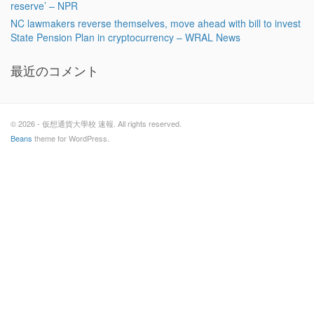
reserve’ – NPR
NC lawmakers reverse themselves, move ahead with bill to invest
State Pension Plan in cryptocurrency – WRAL News
最近のコメント
© 2026 - 仮想通貨大學校 速報. All rights reserved.
Beans
theme for WordPress.