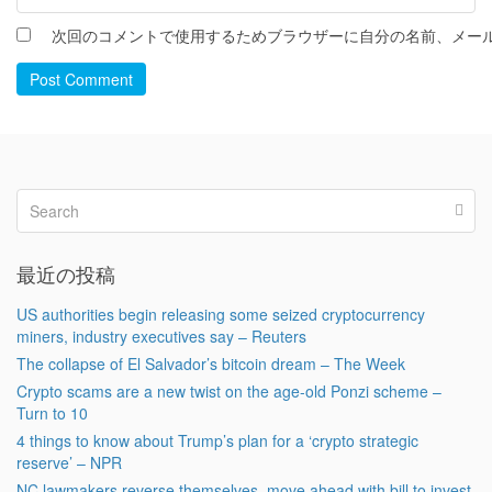
次回のコメントで使用するためブラウザーに自分の名前、メー
Post Comment
最近の投稿
US authorities begin releasing some seized cryptocurrency
miners, industry executives say – Reuters
The collapse of El Salvador’s bitcoin dream – The Week
Crypto scams are a new twist on the age-old Ponzi scheme –
Turn to 10
4 things to know about Trump’s plan for a ‘crypto strategic
reserve’ – NPR
NC lawmakers reverse themselves, move ahead with bill to invest