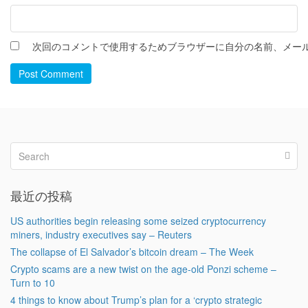
次回のコメントで使用するためブラウザーに自分の名前、メー
Post Comment
最近の投稿
US authorities begin releasing some seized cryptocurrency
miners, industry executives say – Reuters
The collapse of El Salvador’s bitcoin dream – The Week
Crypto scams are a new twist on the age-old Ponzi scheme –
Turn to 10
4 things to know about Trump’s plan for a ‘crypto strategic