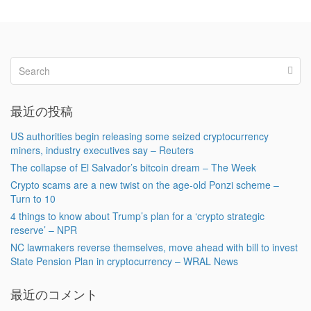
最近の投稿
US authorities begin releasing some seized cryptocurrency
miners, industry executives say – Reuters
The collapse of El Salvador’s bitcoin dream – The Week
Crypto scams are a new twist on the age-old Ponzi scheme –
Turn to 10
4 things to know about Trump’s plan for a ‘crypto strategic
reserve’ – NPR
NC lawmakers reverse themselves, move ahead with bill to invest
State Pension Plan in cryptocurrency – WRAL News
最近のコメント