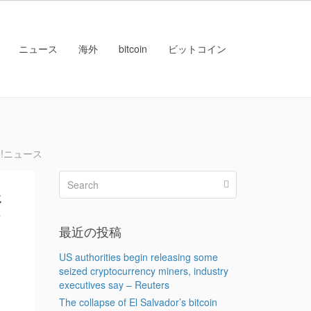
ニュース
海外
bitcoin
ビットコイン
o!ニュース
資
）
最近の投稿
US authorities begin releasing some
seized cryptocurrency miners, industry
executives say – Reuters
The collapse of El Salvador’s bitcoin