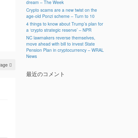
dream – The Week
Crypto scams are a new twist on the
age-old Ponzi scheme – Turn to 10
4 things to know about Trump’s plan for
a ‘crypto strategic reserve’ – NPR
NC lawmakers reverse themselves,
move ahead with bill to invest State
Pension Plan in cryptocurrency – WRAL
News
Page
最近のコメント