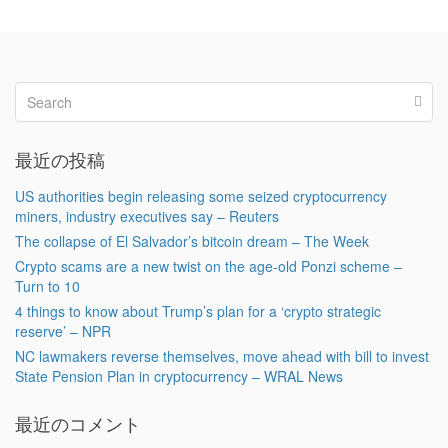
最近の投稿
US authorities begin releasing some seized cryptocurrency
miners, industry executives say – Reuters
The collapse of El Salvador’s bitcoin dream – The Week
Crypto scams are a new twist on the age-old Ponzi scheme –
Turn to 10
4 things to know about Trump’s plan for a ‘crypto strategic
reserve’ – NPR
NC lawmakers reverse themselves, move ahead with bill to invest
State Pension Plan in cryptocurrency – WRAL News
最近のコメント