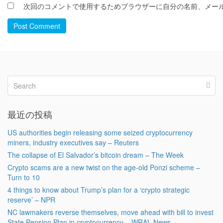
次回のコメントで使用するためブラウザーに自分の名前、メー
Post Comment
最近の投稿
US authorities begin releasing some seized cryptocurrency
miners, industry executives say – Reuters
The collapse of El Salvador’s bitcoin dream – The Week
Crypto scams are a new twist on the age-old Ponzi scheme –
Turn to 10
4 things to know about Trump’s plan for a ‘crypto strategic
reserve’ – NPR
NC lawmakers reverse themselves, move ahead with bill to invest
State Pension Plan in cryptocurrency – WRAL News