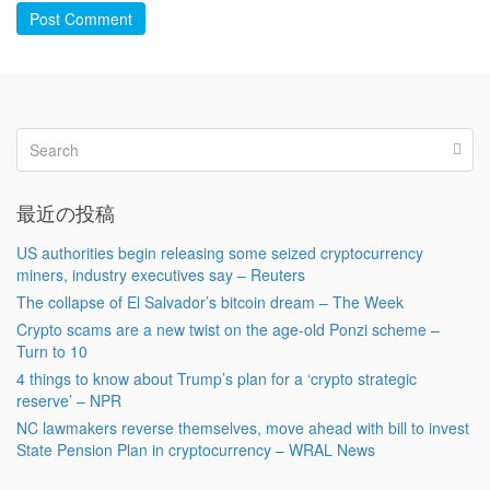
Post Comment
最近の投稿
US authorities begin releasing some seized cryptocurrency
miners, industry executives say – Reuters
The collapse of El Salvador’s bitcoin dream – The Week
Crypto scams are a new twist on the age-old Ponzi scheme –
Turn to 10
4 things to know about Trump’s plan for a ‘crypto strategic
reserve’ – NPR
NC lawmakers reverse themselves, move ahead with bill to invest
State Pension Plan in cryptocurrency – WRAL News