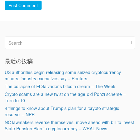
Post Comment
最近の投稿
US authorities begin releasing some seized cryptocurrency
miners, industry executives say – Reuters
The collapse of El Salvador’s bitcoin dream – The Week
Crypto scams are a new twist on the age-old Ponzi scheme –
Turn to 10
4 things to know about Trump’s plan for a ‘crypto strategic
reserve’ – NPR
NC lawmakers reverse themselves, move ahead with bill to invest
State Pension Plan in cryptocurrency – WRAL News