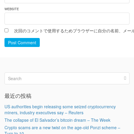
WEBSITE
次回のコメントで使用するためブラウザーに自分の名前、メー
Post Comment
最近の投稿
US authorities begin releasing some seized cryptocurrency
miners, industry executives say – Reuters
The collapse of El Salvador’s bitcoin dream – The Week
Crypto scams are a new twist on the age-old Ponzi scheme –
Turn to 10