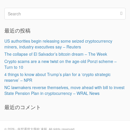
最近の投稿
US authorities begin releasing some seized cryptocurrency
miners, industry executives say – Reuters
The collapse of El Salvador’s bitcoin dream – The Week
Crypto scams are a new twist on the age-old Ponzi scheme –
Turn to 10
4 things to know about Trump’s plan for a ‘crypto strategic
reserve’ – NPR
NC lawmakers reverse themselves, move ahead with bill to invest
State Pension Plan in cryptocurrency – WRAL News
最近のコメント
© 2026 - 仮想通貨大學校 速報. All rights reserved.