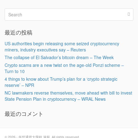
最近の投稿
US authorities begin releasing some seized cryptocurrency
miners, industry executives say – Reuters
The collapse of El Salvador’s bitcoin dream – The Week
Crypto scams are a new twist on the age-old Ponzi scheme –
Turn to 10
4 things to know about Trump’s plan for a ‘crypto strategic
reserve’ – NPR
NC lawmakers reverse themselves, move ahead with bill to invest
State Pension Plan in cryptocurrency – WRAL News
最近のコメント
© 2026 - 仮想通貨大學校 速報. All rights reserved.