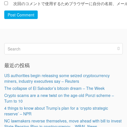
次回のコメントで使用するためブラウザーに自分の名前、メー
Post Comment
最近の投稿
US authorities begin releasing some seized cryptocurrency
miners, industry executives say – Reuters
The collapse of El Salvador’s bitcoin dream – The Week
Crypto scams are a new twist on the age-old Ponzi scheme –
Turn to 10
4 things to know about Trump’s plan for a ‘crypto strategic
reserve’ – NPR
NC lawmakers reverse themselves, move ahead with bill to invest
State Pension Plan in cryptocurrency – WRAL News