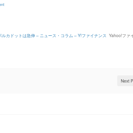
ent
カドットは急伸 – ニュース・コラム – Y!ファイナンス
Yahoo!ファ
Next 