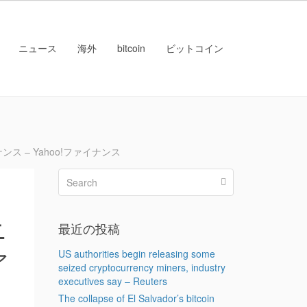
ニュース
海外
bitcoin
ビットコイン
 – Yahoo!ファイナンス
ニ
最近の投稿
ァ
US authorities begin releasing some
seized cryptocurrency miners, industry
executives say – Reuters
The collapse of El Salvador’s bitcoin