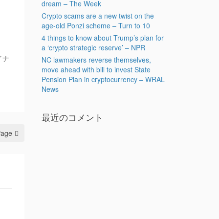
dream – The Week
Crypto scams are a new twist on the
age-old Ponzi scheme – Turn to 10
4 things to know about Trump’s plan for
a ‘crypto strategic reserve’ – NPR
イナ
NC lawmakers reverse themselves,
move ahead with bill to invest State
Pension Plan in cryptocurrency – WRAL
News
最近のコメント
Page