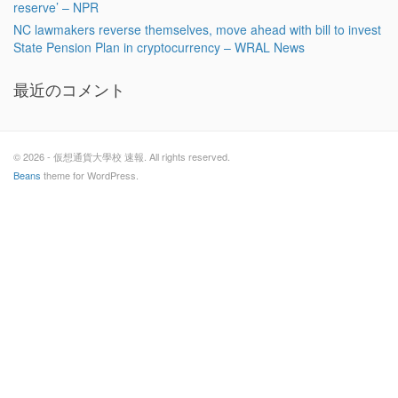
reserve’ – NPR
NC lawmakers reverse themselves, move ahead with bill to invest
State Pension Plan in cryptocurrency – WRAL News
最近のコメント
© 2026 - 仮想通貨大學校 速報. All rights reserved.
Beans
theme for WordPress.