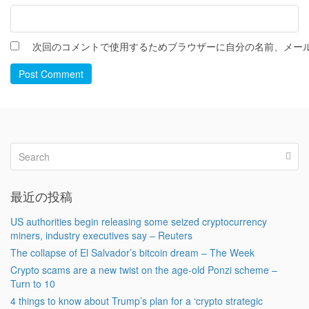
次回のコメントで使用するためブラウザーに自分の名前、メー
Post Comment
最近の投稿
US authorities begin releasing some seized cryptocurrency
miners, industry executives say – Reuters
The collapse of El Salvador’s bitcoin dream – The Week
Crypto scams are a new twist on the age-old Ponzi scheme –
Turn to 10
4 things to know about Trump’s plan for a ‘crypto strategic