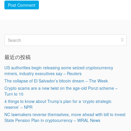
Post Comment
最近の投稿
US authorities begin releasing some seized cryptocurrency
miners, industry executives say – Reuters
The collapse of El Salvador’s bitcoin dream – The Week
Crypto scams are a new twist on the age-old Ponzi scheme –
Turn to 10
4 things to know about Trump’s plan for a ‘crypto strategic
reserve’ – NPR
NC lawmakers reverse themselves, move ahead with bill to invest
State Pension Plan in cryptocurrency – WRAL News