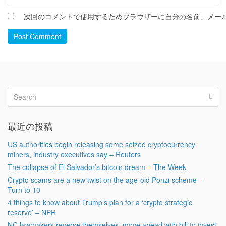
次回のコメントで使用するためブラウザーに自分の名前、メー
Post Comment
最近の投稿
US authorities begin releasing some seized cryptocurrency
miners, industry executives say – Reuters
The collapse of El Salvador’s bitcoin dream – The Week
Crypto scams are a new twist on the age-old Ponzi scheme –
Turn to 10
4 things to know about Trump’s plan for a ‘crypto strategic
reserve’ – NPR
NC lawmakers reverse themselves, move ahead with bill to invest