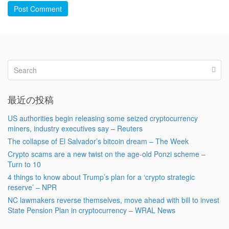
Post Comment
最近の投稿
US authorities begin releasing some seized cryptocurrency
miners, industry executives say – Reuters
The collapse of El Salvador’s bitcoin dream – The Week
Crypto scams are a new twist on the age-old Ponzi scheme –
Turn to 10
4 things to know about Trump’s plan for a ‘crypto strategic
reserve’ – NPR
NC lawmakers reverse themselves, move ahead with bill to invest
State Pension Plan in cryptocurrency – WRAL News