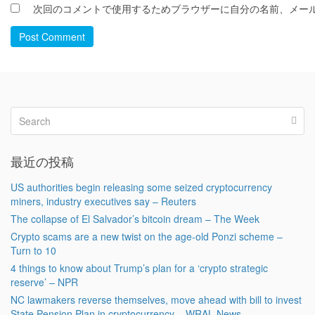
次回のコメントで使用するためブラウザーに自分の名前、メー
Post Comment
最近の投稿
US authorities begin releasing some seized cryptocurrency
miners, industry executives say – Reuters
The collapse of El Salvador’s bitcoin dream – The Week
Crypto scams are a new twist on the age-old Ponzi scheme –
Turn to 10
4 things to know about Trump’s plan for a ‘crypto strategic
reserve’ – NPR
NC lawmakers reverse themselves, move ahead with bill to invest
State Pension Plan in cryptocurrency – WRAL News