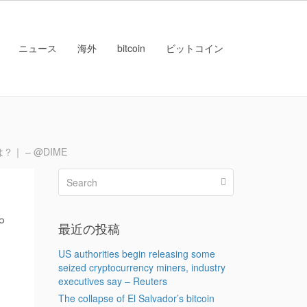
ニュース
海外
bitcoin
ビットコイン
 – @DIME
プ
最近の投稿
US authorities begin releasing some
seized cryptocurrency miners, industry
executives say – Reuters
The collapse of El Salvador’s bitcoin