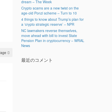
dream – The Week
Crypto scams are a new twist on the
age-old Ponzi scheme – Turn to 10
4 things to know about Trump’s plan for
a ‘crypto strategic reserve’ – NPR
NC lawmakers reverse themselves,
move ahead with bill to invest State
Pension Plan in cryptocurrency – WRAL
News
Page
最近のコメント