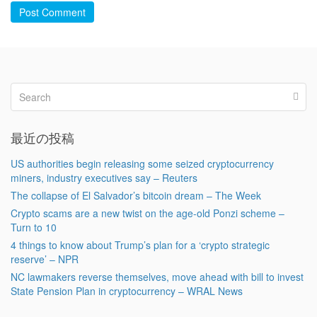
Post Comment
最近の投稿
US authorities begin releasing some seized cryptocurrency
miners, industry executives say – Reuters
The collapse of El Salvador’s bitcoin dream – The Week
Crypto scams are a new twist on the age-old Ponzi scheme –
Turn to 10
4 things to know about Trump’s plan for a ‘crypto strategic
reserve’ – NPR
NC lawmakers reverse themselves, move ahead with bill to invest
State Pension Plan in cryptocurrency – WRAL News