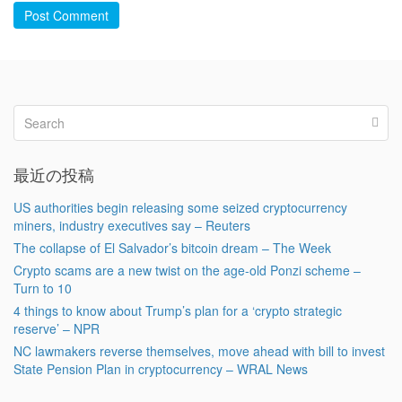
Post Comment
最近の投稿
US authorities begin releasing some seized cryptocurrency
miners, industry executives say – Reuters
The collapse of El Salvador’s bitcoin dream – The Week
Crypto scams are a new twist on the age-old Ponzi scheme –
Turn to 10
4 things to know about Trump’s plan for a ‘crypto strategic
reserve’ – NPR
NC lawmakers reverse themselves, move ahead with bill to invest
State Pension Plan in cryptocurrency – WRAL News