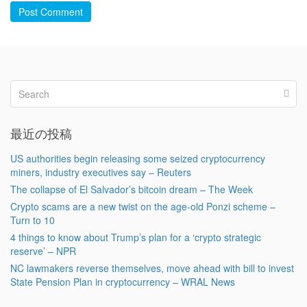
Post Comment
最近の投稿
US authorities begin releasing some seized cryptocurrency
miners, industry executives say – Reuters
The collapse of El Salvador’s bitcoin dream – The Week
Crypto scams are a new twist on the age-old Ponzi scheme –
Turn to 10
4 things to know about Trump’s plan for a ‘crypto strategic
reserve’ – NPR
NC lawmakers reverse themselves, move ahead with bill to invest
State Pension Plan in cryptocurrency – WRAL News