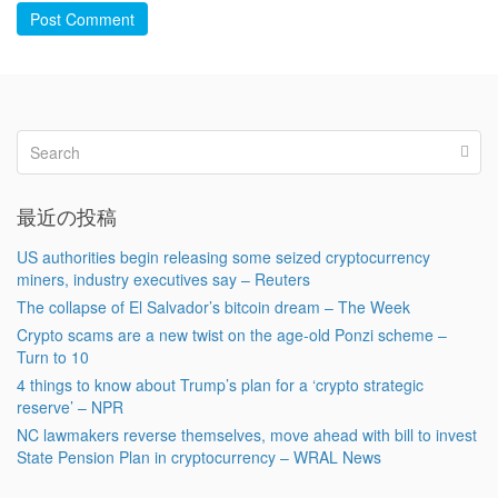
Post Comment
最近の投稿
US authorities begin releasing some seized cryptocurrency
miners, industry executives say – Reuters
The collapse of El Salvador’s bitcoin dream – The Week
Crypto scams are a new twist on the age-old Ponzi scheme –
Turn to 10
4 things to know about Trump’s plan for a ‘crypto strategic
reserve’ – NPR
NC lawmakers reverse themselves, move ahead with bill to invest
State Pension Plan in cryptocurrency – WRAL News