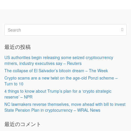
最近の投稿
US authorities begin releasing some seized cryptocurrency
miners, industry executives say – Reuters
The collapse of El Salvador’s bitcoin dream – The Week
Crypto scams are a new twist on the age-old Ponzi scheme –
Turn to 10
4 things to know about Trump’s plan for a ‘crypto strategic
reserve’ – NPR
NC lawmakers reverse themselves, move ahead with bill to invest
State Pension Plan in cryptocurrency – WRAL News
最近のコメント