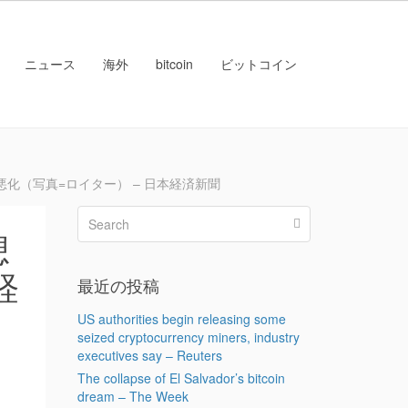
ニュース
海外
bitcoin
ビットコイン
悪化（写真=ロイター） – 日本経済新聞
想
経
最近の投稿
US authorities begin releasing some
seized cryptocurrency miners, industry
executives say – Reuters
The collapse of El Salvador’s bitcoin
dream – The Week