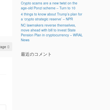
Crypto scams are a new twist on the
age-old Ponzi scheme – Turn to 10
4 things to know about Trump’s plan for
a ‘crypto strategic reserve’ – NPR
NC lawmakers reverse themselves,
move ahead with bill to invest State
Pension Plan in cryptocurrency – WRAL
News
Page
最近のコメント